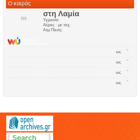
Ο καιρός
στη Λαμία
Υγρασία:
Αέρας : με ταχ.
Ατμ.Πίεση:
ως
ως
ως
ως